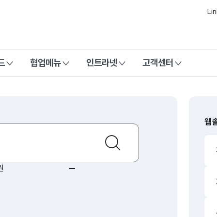
본문 바로가기
Li
드
협업메뉴
인트라넷
고객센터
웹
검색
 솔루션
1
상승
원
동일
이트
3
상승
이브
동일