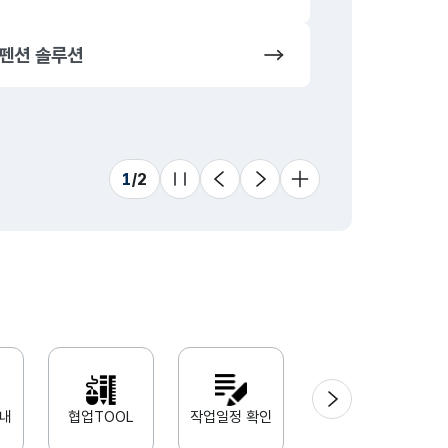
펜션 솔루션
동영상 솔루
프랜차이즈
1
/
2
슬라이드 멈춤
이전
다음
더 보기
다음
안내
협업TOOL
작업일정 확인
Adobe xd