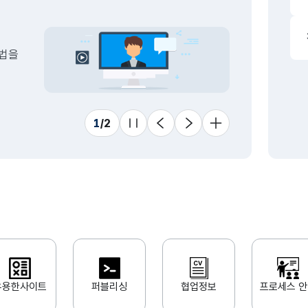
드
동일
1
하락
방법을
스
1
하락
동일
1
/
2
수
11
슬라이드 멈춤
이전
다음
더 보기
상승
동일
유용한사이트
퍼블리싱
협업정보
프로세스 