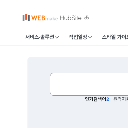
서비스·솔루션
작업일정
스타일 가이
홍보형
인기검색어
원격지
협업사
웹드라