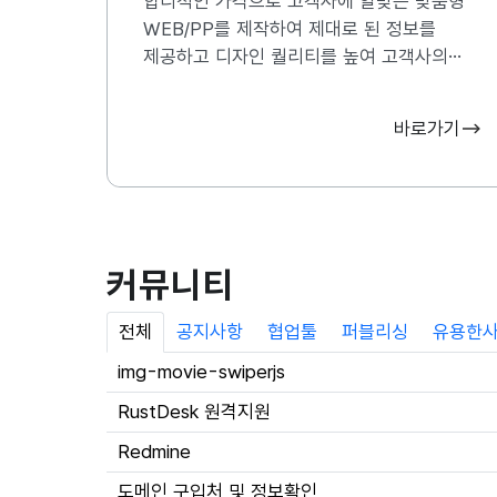
합리적인 가격으로 고객사에 알맞은 맞춤형
WEB/PP를 제작하여 제대로 된 정보를
제공하고 디자인 퀄리티를 높여 고객사의
브랜드 경쟁력을 강화시킬 수 있는 홈페이지를
제작하고 있습니다.
바로가기
커뮤니티
전체
공지사항
협업툴
퍼블리싱
유용한
img-movie-swiperjs
RustDesk 원격지원
Redmine
도메인 구입처 및 정보확인