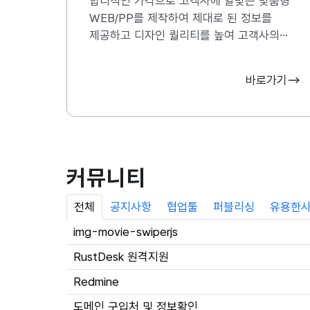
합리적인 가격으로 고객사에 알맞은 맞춤형
WEB/PP를 제작하여 제대로 된 정보를
제공하고 디자인 퀄리티를 높여 고객사의
브랜드 경쟁력을 강화시킬 수 있는 홈페이지를
제작하고 있습니다.
바로가기
커뮤니티
전체
공지사항
협업툴
퍼블리싱
유용한
img-movie-swiperjs
RustDesk 원격지원
Redmine
도메인 구입처 및 정보확인