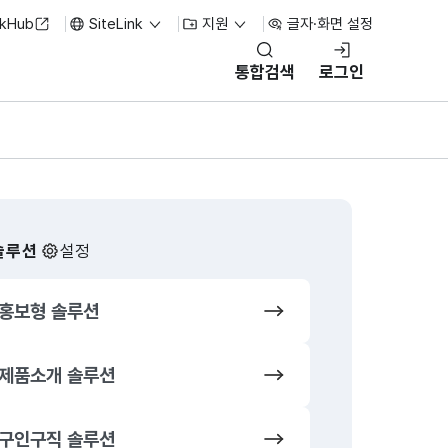
nkHub
SiteLink
지원
글자·화면 설정
통합검색
로그인
솔루션
설정
홍보형 솔루션
쇼핑몰 솔루
제품소개 솔루션
오픈마켓 솔
구인구직 솔루션
뉴스/기사 