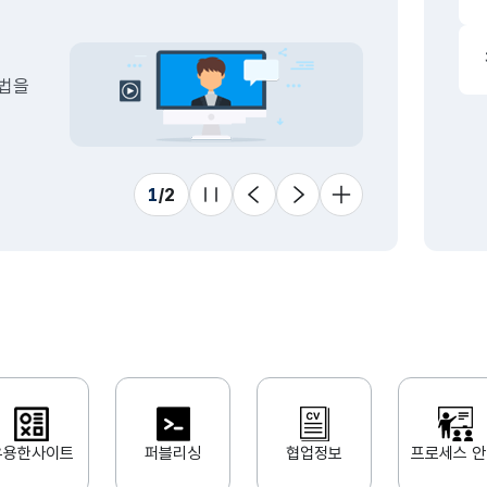
드
동일
1
하락
방법을
스
1
하락
동일
1
/
2
수
11
슬라이드 멈춤
이전
다음
더 보기
상승
동일
유용한사이트
퍼블리싱
협업정보
프로세스 