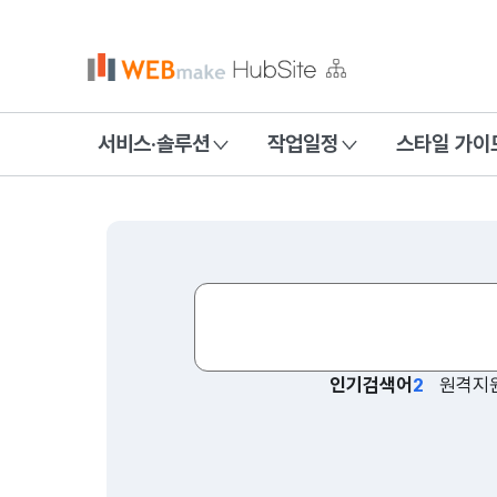
서비스·솔루션
작업일정
스타일 가이
홍보형
인기검색어
원격지
협업사
웹드라