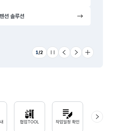
펜션 솔루션
동영상 솔루
프랜차이즈
1
/
2
슬라이드 멈춤
이전
다음
더 보기
다음
안내
협업TOOL
작업일정 확인
Adobe xd