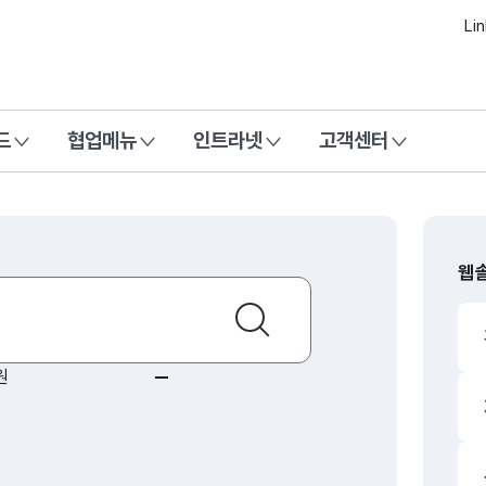
본문 바로가기
Li
드
협업메뉴
인트라넷
고객센터
웹
검색
 솔루션
1
상승
원
동일
이트
3
상승
이브
동일