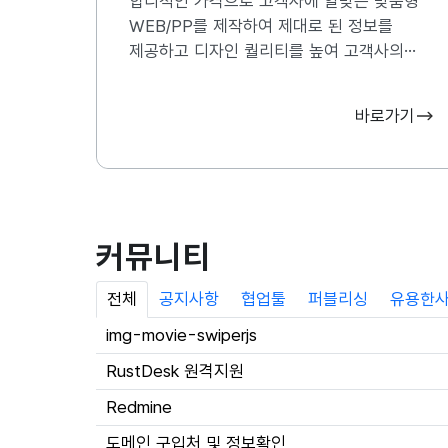
합리적인 가격으로 고객사에 알맞은 맞춤형
WEB/PP를 제작하여 제대로 된 정보를
제공하고 디자인 퀄리티를 높여 고객사의
브랜드 경쟁력을 강화시킬 수 있는 홈페이지를
제작하고 있습니다.
바로가기
커뮤니티
전체
공지사항
협업툴
퍼블리싱
유용한
img-movie-swiperjs
RustDesk 원격지원
Redmine
도메인 구입처 및 정보확인