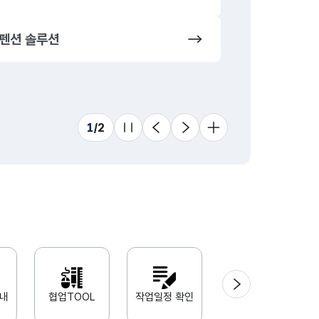
펜션 솔루션
동영상 솔루
프랜차이즈
1
/
2
슬라이드 멈춤
이전
다음
더 보기
다음
안내
협업TOOL
작업일정 확인
Adobe xd