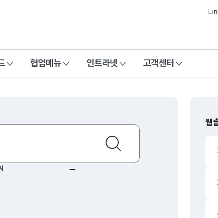
본문 바로가기
Li
드
협업메뉴
인트라넷
고객센터
웹
검색
 솔루션
1
상승
원
동일
이트
3
상승
이브
동일