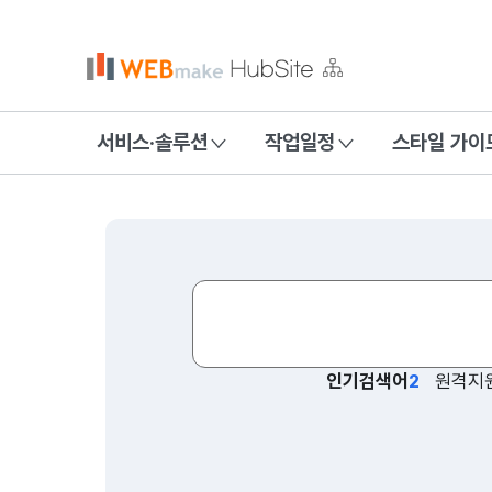
서비스·솔루션
작업일정
스타일 가이
홍보형
인기검색어
원격지
협업사
웹드라