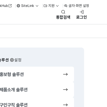
nkHub
SiteLink
지원
글자·화면 설정
통합검색
로그인
솔루션
설정
홍보형 솔루션
쇼핑몰 솔루
제품소개 솔루션
오픈마켓 솔
구인구직 솔루션
뉴스/기사 