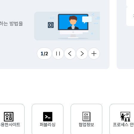
드
동일
1
하락
방법을
스
1
하락
동일
1
/
2
수
11
슬라이드 멈춤
이전
다음
더 보기
상승
동일
유용한사이트
퍼블리싱
협업정보
프로세스 