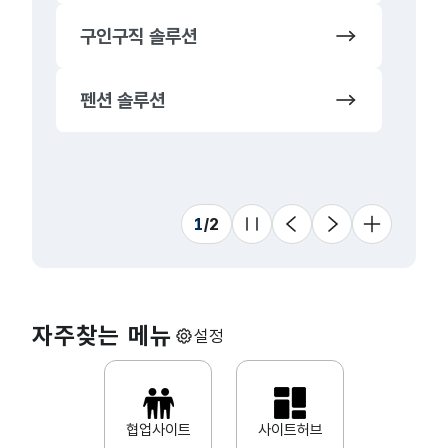
구인구직 솔루션
뉴
펜션 솔루션
동
프
1
/
2
슬라이드 멈춤
이전
다음
더 보기
자주찾는 메뉴
설정
협업사이트
사이트허브