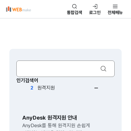
본문 바로가기
통합검색
로그인
전체메뉴
검색
홍보형 솔루션
1
상승
인기검색어
원격지원
동일
협업사이트
3
상승
웹드라이브
동일
AnyDesk 원격지원 안내
클라우드
AnyDesk를 통해 원격지원 손쉽게
동일