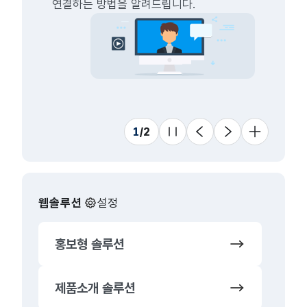
용해
연결하는 방법을 알려드립니다.
협업
1
하락
프로세스
1
하락
뉴스
동일
유지보수
11
상승
쇼핑몰
동일
1
/
2
슬라이드 멈춤
이전
다음
더 보기
웹솔루션
설정
홍보형 솔루션
쇼
제품소개 솔루션
오